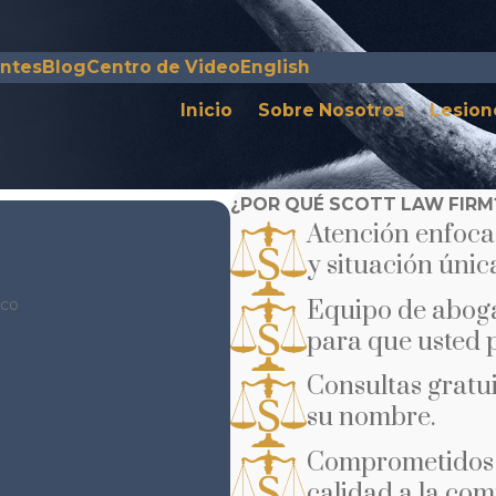
entes
Blog
Centro de Video
English
Inicio
Sobre Nosotros
Lesion
¿POR QUÉ SCOTT LAW FIRM
Atención enfoca
y situación únic
ico
Equipo de aboga
para que usted 
Consultas gratui
su nombre.
Comprometidos 
calidad a la co