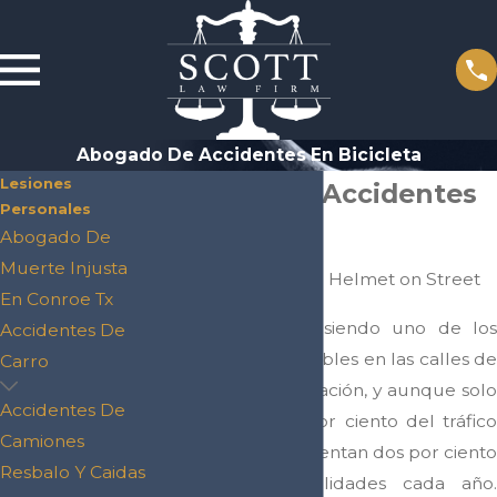
Abogado De Accidentes En Bicicleta
Lesiones
Abogado de Accidentes
Personales
en Bicicleta
Abogado De
Muerte Injusta
En Conroe Tx
Ciclistas continúan siendo uno de los
Accidentes De
grupos más vulnerables en las calles de
Carro
Texas y en toda la nación, y aunque solo
Accidentes De
representan uno por ciento del tráfico
Camiones
en las calles, representan dos por ciento
Resbalo Y Caidas
de todas las fatalidades cada año.