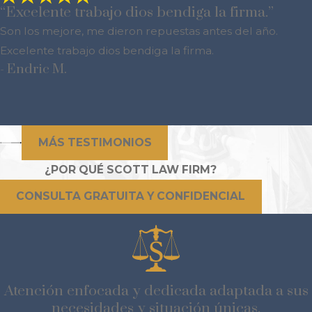
“Excelente trabajo dios bendiga la firma.”
Son los mejore, me dieron repuestas antes del año.
Excelente trabajo dios bendiga la firma.
- Endric M.
MÁS TESTIMONIOS
¿POR QUÉ SCOTT LAW FIRM?
CONSULTA GRATUITA Y CONFIDENCIAL
Atención enfocada y dedicada adaptada a sus
necesidades y situación únicas.