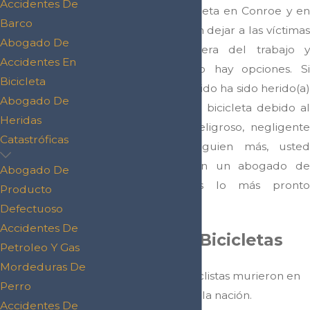
Accidentes De
Accidentes en bicicleta en Conroe y en
Barco
todo el país pueden dejar a las víctimas
Abogado De
en el hospital, fuera del trabajo y
Accidentes En
sintiéndose que no hay opciones. Si
Bicicleta
usted o un ser querido ha sido herido(a)
Abogado De
en un accidente de bicicleta debido al
Heridas
comportamiento peligroso, negligente
Catastróficas
o distraído de alguien más, usted
necesita hablar con un abogado de
Abogado De
heridas personales lo más pronto
Producto
posible.
Defectuoso
Accidentes De
Choques en Bicicletas
Petroleo Y Gas
Mordeduras De
En el 2014, 726 ciclistas murieron en
Perro
choques en toda la nación.
Accidentes De