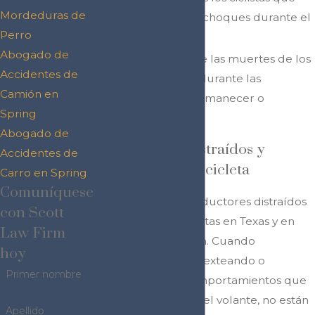
Mordeduras de
murieron fue en choques durante el
Perro
día.
Abogado de
Seis por ciento de las muertes de los
Accidentes de
ciclistas sucedió durante las
Camión en
condiciones del amanecer o
Spring
atardecer.
Abogado de
Conductores Distraídos y
Accidentes de
Accidentes en Bicicleta
Carro en Spring
Comuníquese
La epidemia de conductores distraídos
con Scott
ha afectado los ciclistas en Texas y en
Law Firm
todo el país también. Cuando
hoy
conductores están texteando o
Primer nombre
participando en comportamientos que
los distraen detrás del volante, no están
Apellido