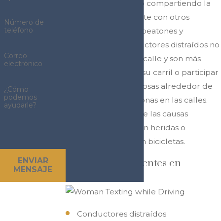
poniendo atención o compartiendo la
calle cuidadosamente con otros
Número de
teléfono
motoristas, ciclistas, peatones y
motociclistas. Conductores distraídos no
Correo
ponen atención a la calle y son más
electrónico
probables de dejar su carril o participar
en maniobras peligrosas alrededor de
¿Cómo
podemos
ciclistas y otras personas en las calles.
ayudarle?
Abajo hay algunas de las causas
comunes que causan heridas o
accidentes fatales en bicicletas.
ENVIAR
Causas de Accidentes en
MENSAJE
Bicicleta
Conductores distraídos