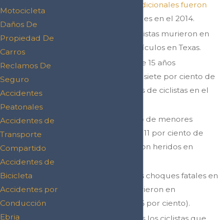
50,000
ciclistas adicionales fueron
Motocicleta
heridos
en choques en el 2014.
Daños De
En el 2014, 50 ciclistas murieron en
Propiedad De
choques con vehículos en Texas.
Carros
Niños menores de 15 años
Reclamos De
representaron el siete por ciento de
Seguro
todas las muertes de ciclistas en el
Accidentes
2014.
Peatonales
Ese mismo grupo de menores
Accidentes de
representaron el 11 por ciento de
Transporte
ciclistas que fueron heridos en
Compartido
choques.
Accidentes de
Bicicleta
La mayoría de los choques fatales en
Accidentes por
bicicleta no ocurrieron en
Conducción
intersecciones (56 por ciento).
Ebria
La mitad de todos los ciclistas que