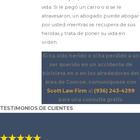
vida. Si le pegó un carro o si se le
atravesaron, un abogado puede abogar
por usted mientras se recupera de sus
heridas y trata de poner su vida en
orden.
Si ha sido herido o si ha perdido a un
ser querido en un accidente de
bicicleta en o en los alrededores del
área de Conroe, comuníquese con
Scott Law Firm
al
(936) 243-4299
para una consulta gratis.
TESTIMONIOS DE CLIENTES